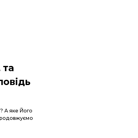
 та
повідь
и? А яке Його
 продовжуємо