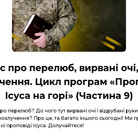
ус про перелюб, вирвані очі,
чення. Цикл програм «Про
Ісуса на горі» (Частина 9)
ро перелюб? До чого тут вирвані очі і відрубані рук
розлучення? Про це, та багато іншого сьогодні! Ми
оі проповіді Ісуса. Долучайтеся!