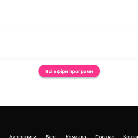
Всі ефіри програми
Аудіокниги
Блог
Команда
Про нас
Конта