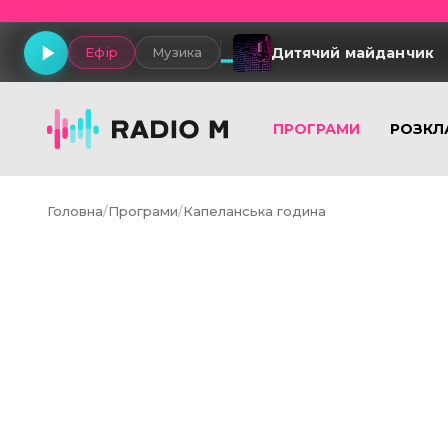
Дитячий майданчик
Ефір
Музика
ПРОГРАМИ
РОЗКЛ
Головна
/
Програми
/
Капеланська година