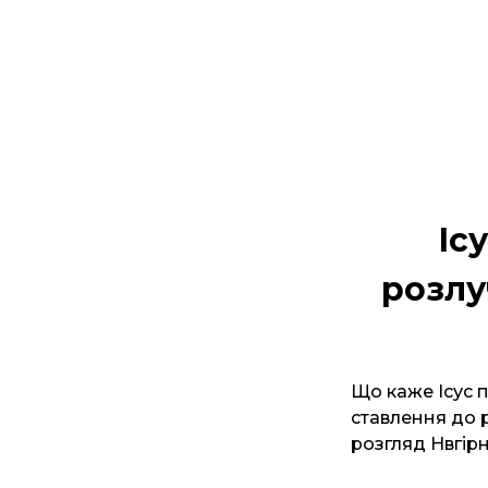
Іс
розлу
Що каже Ісус п
ставлення до 
розгляд Нвгірн