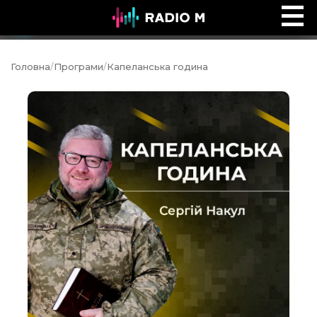
Ефір Radio M
Ефір
Головна
/
Програми
/
Капеланська година