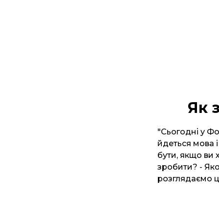
Як 
"Сьогодні у Фо
йдеться мова і
бути, якщо ви 
зробити? - Яко
розглядаємо ц