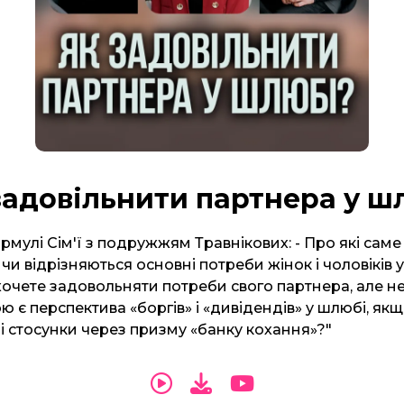
задовільнити партнера у ш
рмулі Сім'ї з подружжям Травнікових: - Про які сам
 чи відрізняються основні потреби жінок і чоловіків 
хочете задовольняти потреби свого партнера, але не 
ю є перспектива «боргів» і «дивідендів» у шлюбі, як
і стосунки через призму «банку кохання»?"