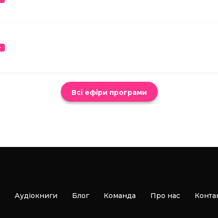
Всі ефіри програми
Аудіокниги
Блог
Команда
Про нас
Конта