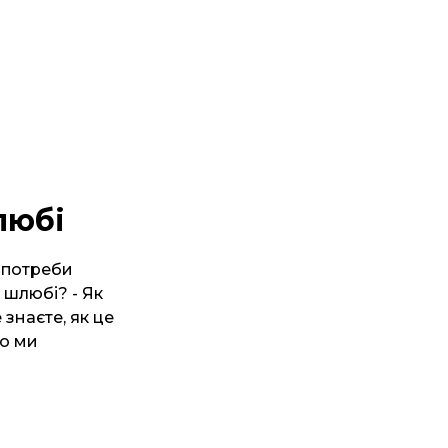
любі
е потреби
у шлюбі? - Як
знаєте, як це
що ми