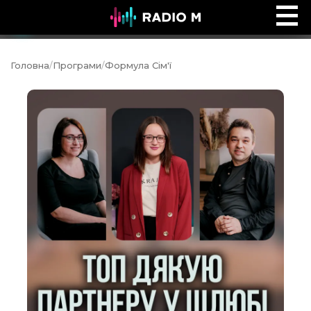
Ефір Radio M
Ефір
Головна
/
Програми
/
Формула Сім'ї