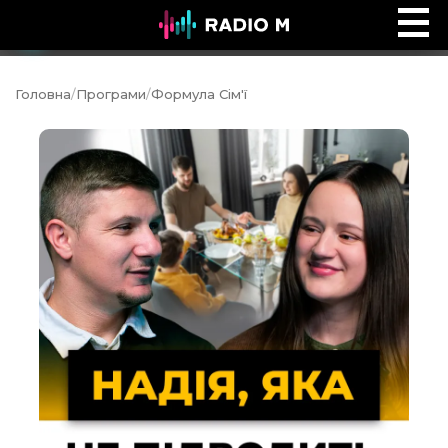
Ефір Radio M
Ефір
Головна
/
Програми
/
Формула Сім'ї