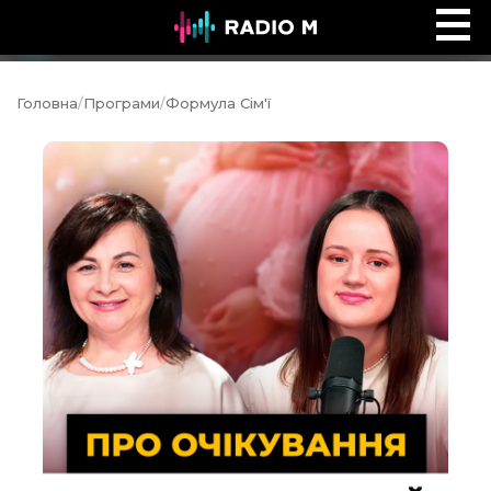
Ефір Radio M
Ефір
Головна
/
Програми
/
Формула Сім'ї