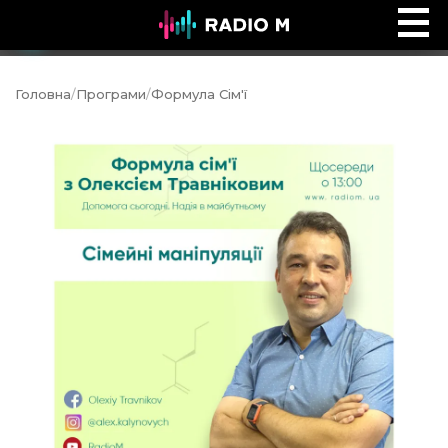
Сторінками Біблії
Ефір
Головна
/
Програми
/
Формула Сім'ї