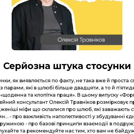
Серйозна штука стосунки
нки, як виявляється по факту, не така вже й проста с
з парами, які в шлюбі більше двадцяти, а то й п’ятидес
 «щоденна та клопітка праця». В цьому випуску «Форм
ейний консультант Олексій Травніков розмірковує п
еніші міфи що склалися про шлюб, які заважають 
… - про важливість наполегливості у збудуванні єд
дружиною - про базові принципи взаємодії в подруж
лухайте та рекомендуйте нас тим, хто вам не байду