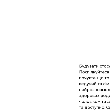
Будувати стосу
Поспілкуйтеся 
почуєте, що то
ведучий та сім
найрозповсюдж
здорових родин
чоловіком та 
та доступно. С