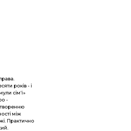
права.
яти років - і
ули сім’ї»
ро -
створенню
ності між
жі. Практично
жий.