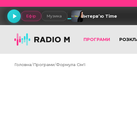
Інтервʼю Time
Ефір
Музика
ПРОГРАМИ
РОЗКЛ
Головна
/
Програми
/
Формула Сім'ї