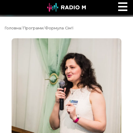
Ефір Radio M
Ефір
Головна
/
Програми
/
Формула Сім'ї