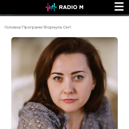
Music Ocean
Ефір
Головна
/
Програми
/
Формула Сім'ї