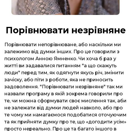
Порівнювати незрівняне
Порівнювати непорівнюване, або наскільки ми
залежимо від думки інших. Про це говорили з
психологом Анною Ямненко. Чи хоча б раз у
житті ви задавалися питанням "а що скажуть
люди" перед тим, як одягнути якусь річ, змінити
зачіску, або піти з роботи, яка не приносить
задоволення. "Порівнювати незрівняне" так ми
назвали програму в якій зокрема говорили про
те, чи можна сформувати своє мислення так, аби
не залежати від думки людей навколо, або про
те чому ми намагаємося подобатися оточуючим
та як прийняти думку про те, що «догодити усім»
просто нереально. Про це та багато іншого в