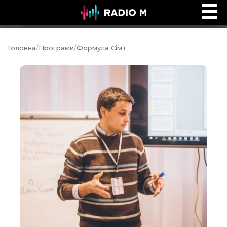
Music Ocean
Ефір
Головна
/
Програми
/
Формула Сім'ї