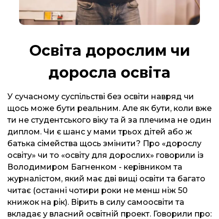
Освіта дорослим чи
доросла освіта
У сучасному суспільстві без освіти навряд чи
щось може бути реальним. Але як бути, коли вже
ти не студентського віку та й за плечима не один
диплом. Чи є шанс у мами трьох дітей або ж
батька сімейства щось змінити? Про «дорослу
освіту» чи то «освіту для дорослих» говорили із
Володимиром Багненком - керівником та
журналістом, який має дві вищі освіти та багато
читає (останні чотири роки не менш ніж 50
книжок на рік). Вірить в силу самоосвіти та
вкладає у власний освітній проект. Говорили про: