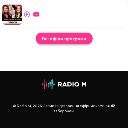
Всі ефіри програми
© Radio М, 2026. Запис і відтворення ефірних компіляцій
заборонені