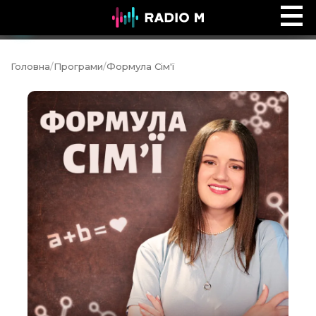
Music Ocean
Ефір
Головна
/
Програми
/
Формула Сім'ї