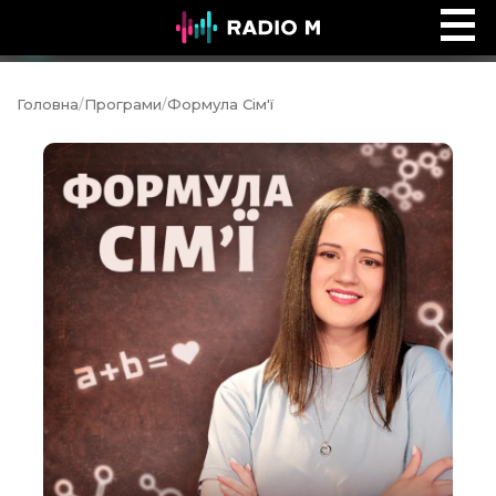
Ефір Radio M
Ефір
Головна
/
Програми
/
Формула Сім'ї