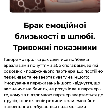
Брак емоційної
близькості в шлюбі.
Тривожні показники
Говоримо про: - страх ділитися найбільш
вразливими почуттями або спогадами, за які
соромно - подружнього партнера, що постійно
перебиває та не звертає увагу на іншого;
ігнорування переживань іншого - відчуття, що
вас не чує, не бачить, не розуміє ваш партнер -
те, чому за підтримкою партнер звертається до
друзів, інших членів родини; коли емоційне
наповнення відбувається поза межами