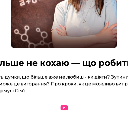
ільше не кохаю — що робит
ь думки, що більше вже не любиш - як діяти? Зупини
може це вигорання? Про кроки, як це можливо випр
мулі Сімʼї