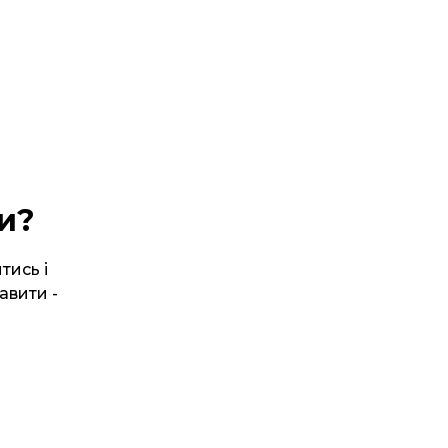
и?
тись і
авити -