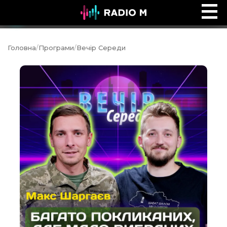
Добре, що ти тут
Ефір
Головна
/
Програми
/
Вечір Середи