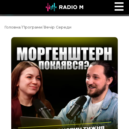
Вечір Середи
Ефір
Головна
/
Програми
/
Вечір Середи