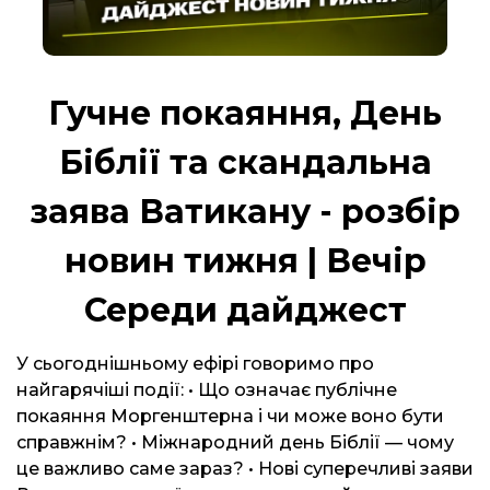
Гучне покаяння, День
Біблії та скандальна
заява Ватикану - розбір
новин тижня | Вечір
Середи дайджест
У сьогоднішньому ефірі говоримо про
найгарячіші події: • Що означає публічне
покаяння Моргенштерна і чи може воно бути
справжнім? • Міжнародний день Біблії — чому
це важливо саме зараз? • Нові суперечливі заяви