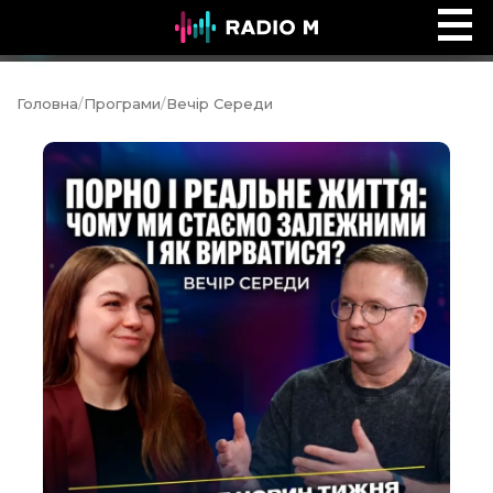
Сторінками Біблії
Ефір
Головна
/
Програми
/
Вечір Середи