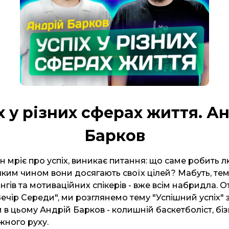
х у різних сферах життя. А
Барков
жен мріє про успіх, виникає питання: що саме робить 
яким чином вони досягають своїх цілей? Мабуть, те
інгів та мотиваційних спікерів - вже всім набридла. О
ечір Середи", ми розглянемо тему "Успішний успіх" з у
в цьому Андрій Барков - колишній баскетболіст, бі
жного руху.