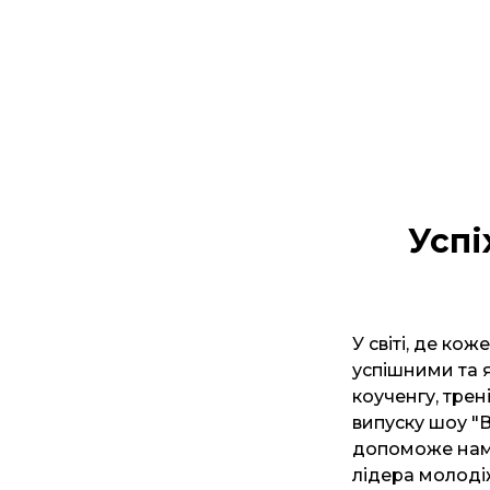
Успі
У світі, де ко
успішними та 
коученгу, трен
випуску шоу "В
допоможе нам 
лідера молоді