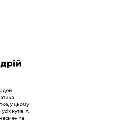
ндрій
людей
матика
тже, у цьому
сіх кутів. А
знесмен та