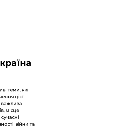
Україна
ві теми, які
чення цієї
в важлива
в, місце
 сучасні
ості, війни та