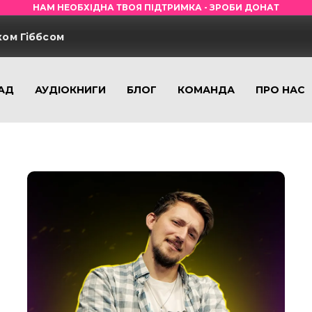
НАМ НЕОБХІДНА ТВОЯ ПІДТРИМКА - ЗРОБИ ДОНАТ
ком Гіббсом
АД
АУДІОКНИГИ
БЛОГ
КОМАНДА
ПРО НАС