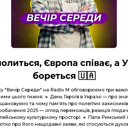
олиться, Європа співає, а 
бореться 🇺🇦
у "Вечір Середи" на Radio M обговорюємо три важли
ими цього тижня: 🔹 День Героїв в Україні — про зна
 вшановуємо та чому пам’ять про полеглих захисникі
вробачення 2025 — огляд переможців, реакція глядачі
пейському культурному просторі. 🔹 Папа Римський і
тко про його нещодавні заяви, які стосуються духовн