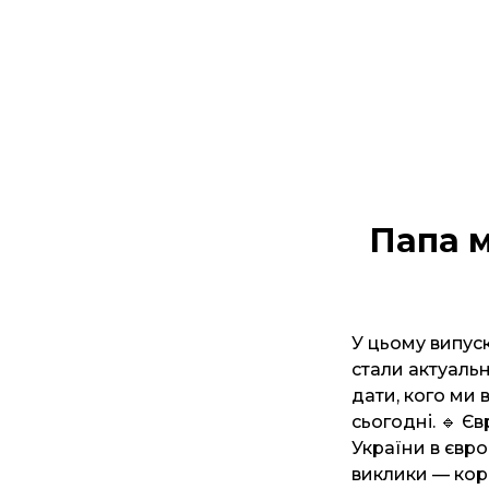
Папа м
У цьому випуск
стали актуальн
дати, кого ми
сьогодні. 🔹 Є
України в євро
виклики — коро