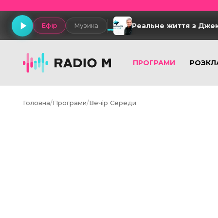
Реальне життя з Дже
Ефір
Музика
ПРОГРАМИ
РОЗКЛ
Головна
/
Програми
/
Вечір Середи