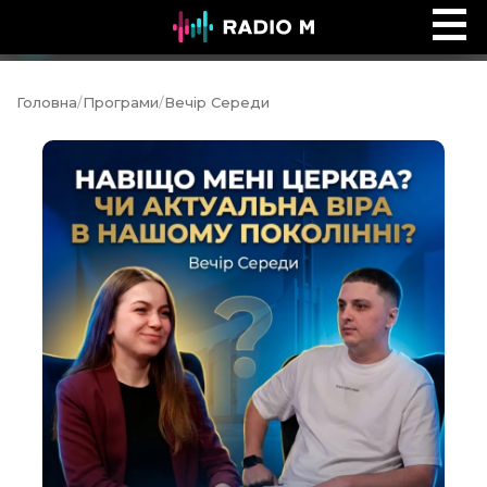
Music Ocean
Ефір
Головна
/
Програми
/
Вечір Середи