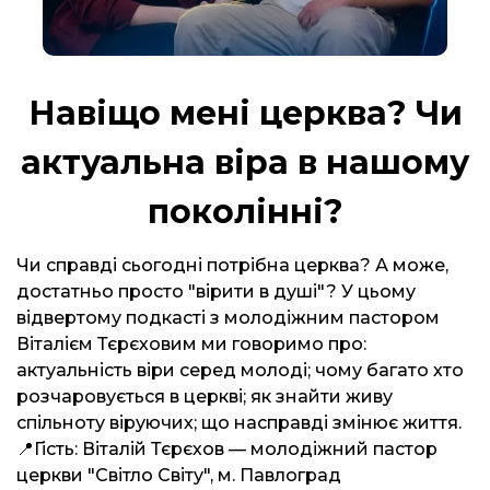
Навіщо мені церква? Чи
актуальна віра в нашому
поколінні?
Чи справді сьогодні потрібна церква? А може,
достатньо просто "вірити в душі"? У цьому
відвертому подкасті з молодіжним пастором
Віталієм Тєрєховим ми говоримо про:
актуальність віри серед молоді; чому багато хто
розчаровується в церкві; як знайти живу
спільноту віруючих; що насправді змінює життя.
📍Гість: Віталій Тєрєхов — молодіжний пастор
церкви "Світло Світу", м. Павлоград