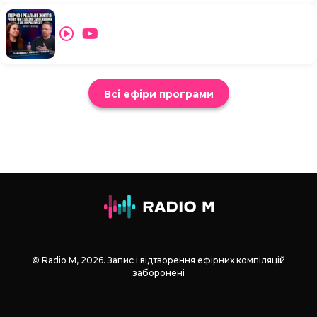
Всі ефіри програми
© Radio М, 2026. Запис і відтворення ефірних компіляцій
заборонені