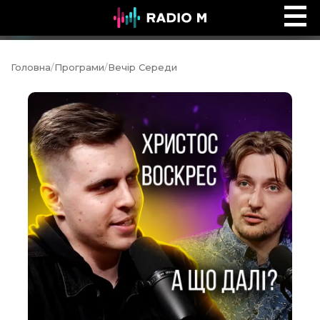
Ефір Radio M
Ефір
Головна
/
Програми
/
Вечір Середи