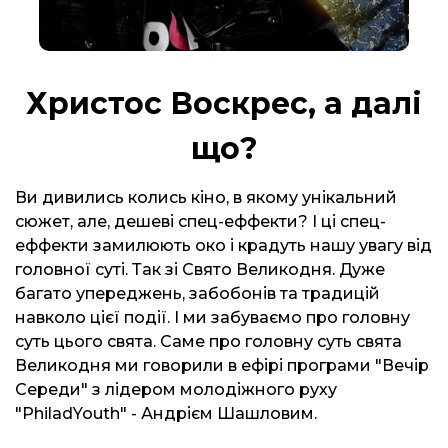
Христос Воскрес, а далі
що?
Ви дивились колись кіно, в якому унікальний
сюжет, але, дешеві спец-еффекти? І ці спец-
еффекти замилюють око і крадуть нашу увагу від
головної суті. Так зі Свято Великодня. Дуже
багато упереджень, забобонів та традицій
навколо цієї події. І ми забуваємо про головну
суть цього свята. Саме про головну суть свята
Великодня ми говорили в ефірі програми "Вечір
Середи" з лідером молодіжного руху
"PhiladYouth" - Андрієм Шашловим.