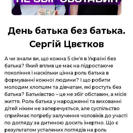
День батька без батька.
Сергій Цвєтков
А чи знали ви, що кожна 5 сімʼя в Україні без
батька? Який вплив це має на підростаюче
покоління і наскільки цінна роль батька в
формуванні кожної людини? І що робити
молодим хлопцям та дівчатам, які ростуть без
батька? Батьківство – це не збіг обставин, а місія
життя. Роль батька у народженні та вихованні
дітей ніким не заперечується, але суспільство
сприймає потребу залучення чоловіків до участі
по догляду за дитиною досить інертно. Що є
результатом усталених поглядів на роль