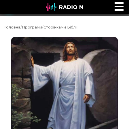
Music Ocean
Ефір
Головна
/
Програми
/
Сторінками Біблії