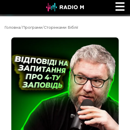
Music Ocean
Ефір
Головна
/
Програми
/
Сторінками Біблії