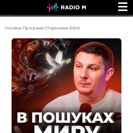
Ефір Radio M
Ефір
Головна
/
Програми
/
Сторінками Біблії