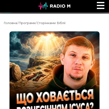
Ефір Radio M
Ефір
Головна
/
Програми
/
Сторінками Біблії