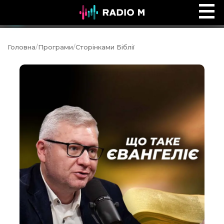
Сторінками Біблії
Ефір
Головна
/
Програми
/
Сторінками Біблії