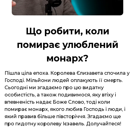
Що робити, коли
помирає улюблений
монарх?
Пішла ціла епоха. Королева Єлизавета спочила у
Господі. Мільйони людей оплакують її смерть.
Сьогодні ми згадаємо про цю видатну
особистість, а також подивимося, яку втіху і
впевненість надає Боже Слово, тоді коли
помирає монарх, якого любив Господь і люди, і
який правив більше півсторіччя. Згадаємо ще
про гидотну королеву Ієзавель. Долучайтеся!