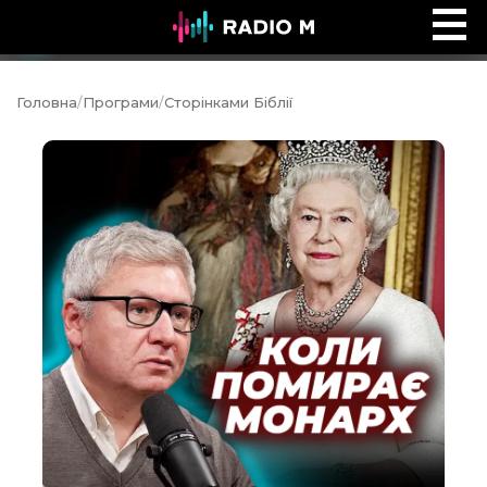
Ефір Radio M
Ефір
Головна
/
Програми
/
Сторінками Біблії