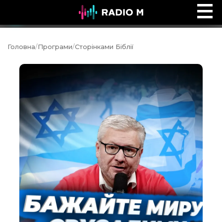
Music Ocean
Ефір
Головна
/
Програми
/
Сторінками Біблії