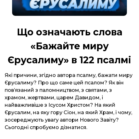
Що означають слова
«Бажайте миру
Єрусалиму» в 122 псалмі
Які причини, згідно автора псалму, бажати миру
Єрусалиму? Про що саме цей псалом? Як він
повʼязаний з паломництвом, з святами, з
храмом, жертвами, царем Давидом, і
найважливіше з Ісусом Христом? На який
Єрусалим, на яку гору Сіон, на який Храм, і чому,
зосереджують увагу автори Нового Завіту?
Сьогодні спробуємо дізнатися.