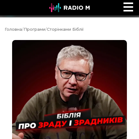
Ефір Radio M
Ефір
Головна
/
Програми
/
Сторінками Біблії