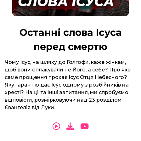
Останні слова Ісуса
перед смертю
Чому Ісус, на шляху до Голгофи, каже жінкам,
щоб вони оплакували не Його, а себе? Про яке
саме прощення прохає Ісус Отця Небесного?
Яку гарантію дає Ісус одному з розбійників на
хресті? На ці, та інші запитання, ми спробуємо
відповісти, розмірковуючи над 23 розділом
Євангелія від Луки.