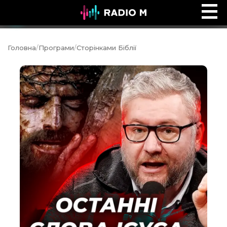
Music Ocean
Ефір
Головна
/
Програми
/
Сторінками Біблії