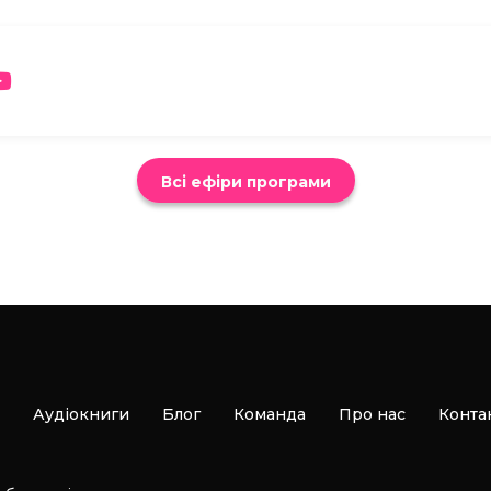
Всі ефіри програми
Аудіокниги
Блог
Команда
Про нас
Конта