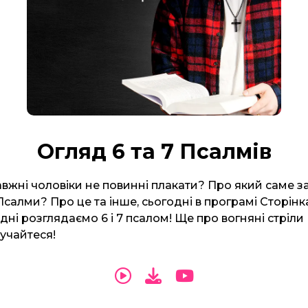
Огляд 6 та 7 Псалмів
вжні чоловіки не повинні плакати? Про який саме за
салми? Про це та інше, сьогодні в програмі Сторінк
дні розглядаємо 6 і 7 псалом! Ще про вогняні стріли
лучайтеся!