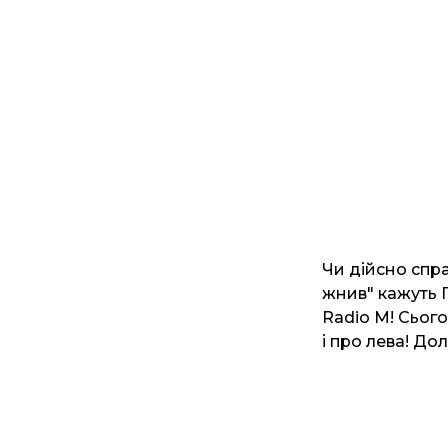
Чи дійсно спра
жнив" кажуть П
Radio M! Сього
і про лева! До