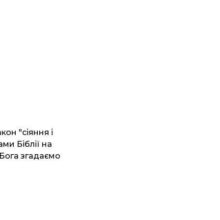
кон "сіяння і
ами Біблії на
 Бога згадаємо