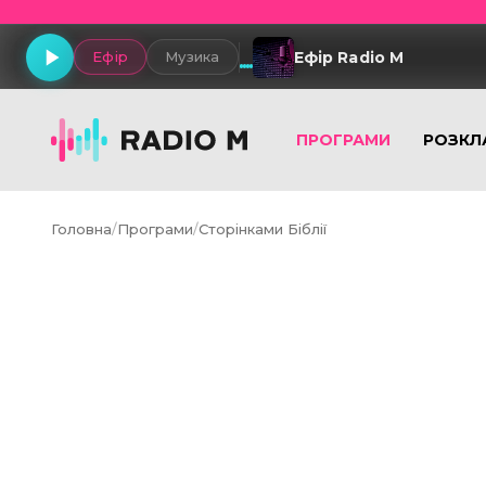
Ефір Radio M
Ефір
Музика
ПРОГРАМИ
РОЗКЛ
Головна
/
Програми
/
Сторінками Біблії