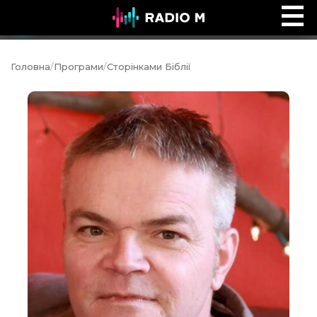
Ефір Radio M
Ефір
Головна
/
Програми
/
Сторінками Біблії