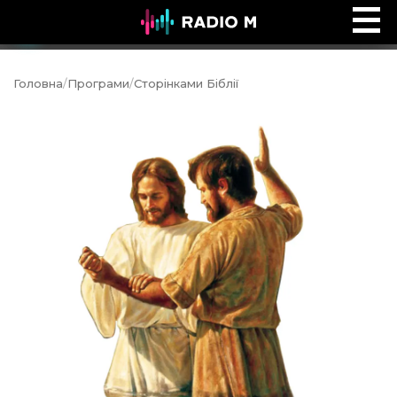
Ефір Radio M
Ефір
Головна
/
Програми
/
Сторінками Біблії