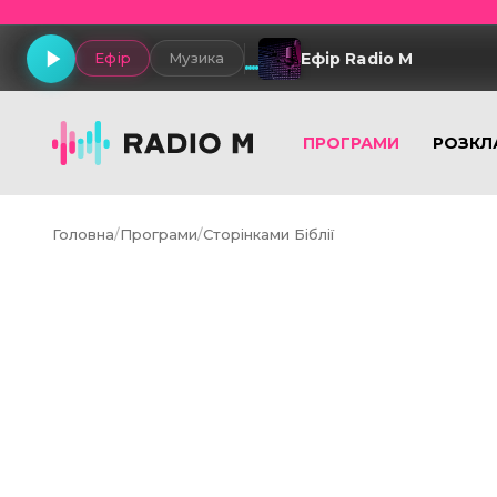
Ефір Radio M
Ефір
Музика
ПРОГРАМИ
РОЗКЛ
Головна
/
Програми
/
Сторінками Біблії