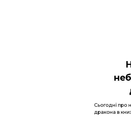
Н
неб
Сьогодні про 
дракона в книз