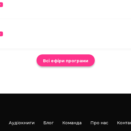
Всі ефіри програми
Аудіокниги
Блог
Команда
Про нас
Конта