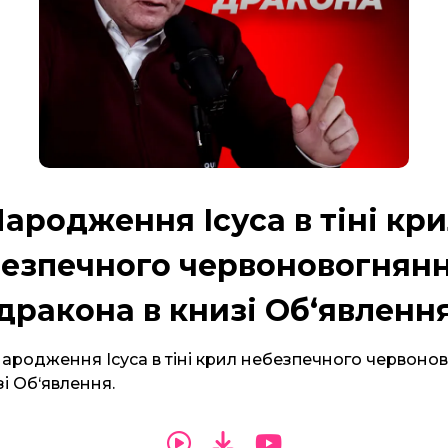
ародження Ісуса в тіні кр
езпечного червоновогнян
дракона в книзі Об‘явленн
народження Ісуса в тіні крил небезпечного червоно
і Об‘явлення.