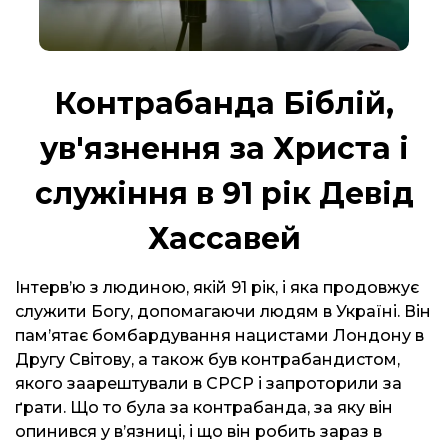
Контрабанда Біблій,
ув'язнення за Христа і
служіння в 91 рік Девід
Хассавей
Інтерв’ю з людиною, якій 91 рік, і яка продовжує
служити Богу, допомагаючи людям в Україні. Він
пам’ятає бомбардування нацистами Лондону в
Другу Світову, а також був контрабандистом,
якого заарештували в СРСР і запроторили за
ґрати. Що то була за контрабанда, за яку він
опинився у в’язниці, і що він робить зараз в