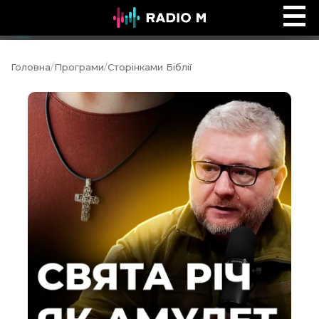
Інтервʼю Time
Ефір
Головна
/
Програми
/
Сторінками Біблії