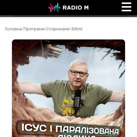
Ефір Radio M
Ефір
Головна
/
Програми
/
Сторінками Біблії