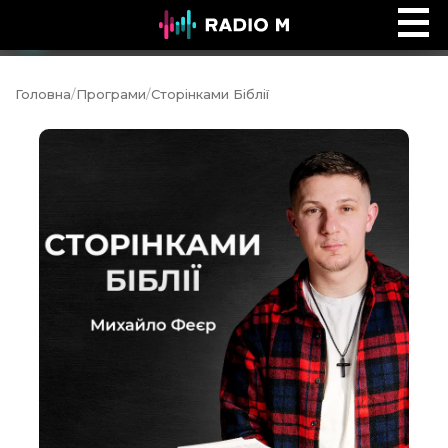
Music Ocean
Ефір
Головна
/
Програми
/
Сторінками Біблії