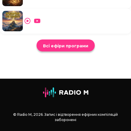
Всі ефіри програми
© Radio М, 2026. Запис і відтворення ефірних компіляцій
заборонені