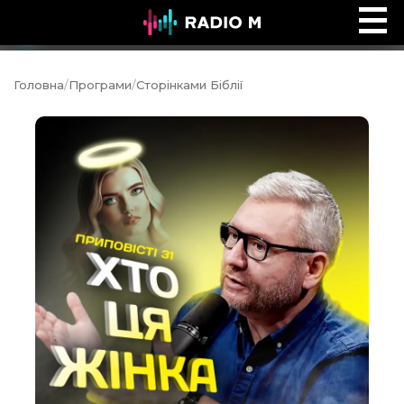
Після титрів
Ефір
Головна
/
Програми
/
Сторінками Біблії