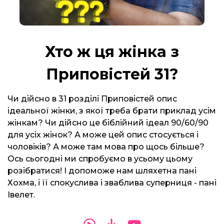
Хто ж ця жінка з
Приповістей 31?
Чи дійсно в 31 розділі Приповістей опис
ідеальної жінки, з якої треба брати приклад усім
жінкам? Чи дійсно це біблійний ідеал 90/60/90
для усіх жінок? А може цей опис стосується і
чоловіків? А може там мова про щось більше?
Ось сьогодні ми спробуємо в усьому цьому
розібратися! І допоможе нам шляхетна пані
Хохма, і її спокуслива і зваблива суперниця - пані
Івелет.