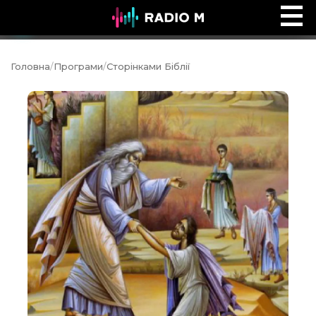
Ефір Radio M
Ефір
Головна
/
Програми
/
Сторінками Біблії