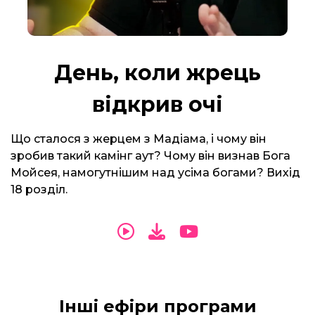
День, коли жрець
відкрив очі
Що сталося з жерцем з Мадіама, і чому він
зробив такий камінг аут? Чому він визнав Бога
Мойсея, намогутнішим над усіма богами? Вихід
18 розділ.
Інші ефіри програми