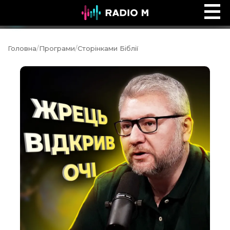
Ефір Radio M
Ефір
Головна
/
Програми
/
Сторінками Біблії