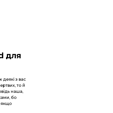
d для
 деякі з вас
ртвих, то й
овідь наша,
ками, бо
, якщо