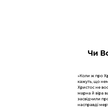
Чи В
»Коли ж про Хр
кажуть, що не
Христос не вос
марна й віра 
засвідчили про
насправді мертві 