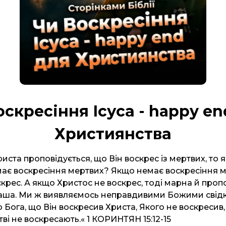
оскресіння Ісуса - happy en
Християнства
иста проповідується, що Він воскрес із мертвих, то як
має воскресіння мертвих? Якщо немає воскресіння ме
крес. А якщо Христос не воскрес, тоді марна й проп
ваша. Ми ж виявляємось неправдивими Божими свід
 Бога, що Він воскресив Христа, Якого не воскресив
не воскресають.« ‭‭1 КОРИНТЯН‬ ‭15‬:‭12‬-‭15‬ ‭