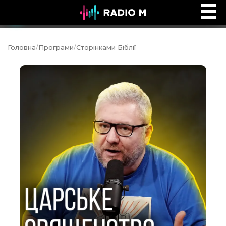
Сторінками Біблії
Ефір
Головна
/
Програми
/
Сторінками Біблії