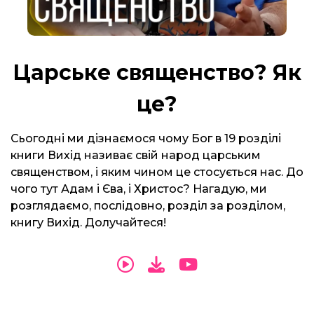
Царське священство? Як
це?
Сьогодні ми дізнаємося чому Бог в 19 розділі
книги Вихід називає свій народ царським
священством, і яким чином це стосується нас. До
чого тут Адам і Єва, і Христос? Нагадую, ми
розглядаємо, послідовно, розділ за розділом,
книгу Вихід. Долучайтеся!