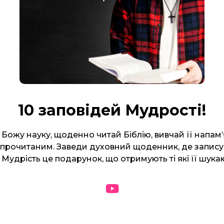
10 заповідей Мудрості!
Божу науку, щоденно читай Біблію, вивчай її напам’
прочитаним. Заведи духовний щоденник, де записуй
Мудрість це подарунок, що отримують ті які її шука