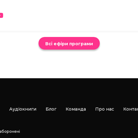
Всі ефіри програми
Аудіокниги
Блог
Команда
Про нас
Конта
заборонені