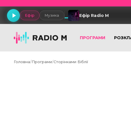
Ефір Radio M
Ефір
Музика
ПРОГРАМИ
РОЗКЛ
Головна
/
Програми
/
Сторінками Біблії