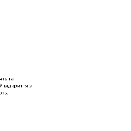
ять та
 відкриття з
ють.