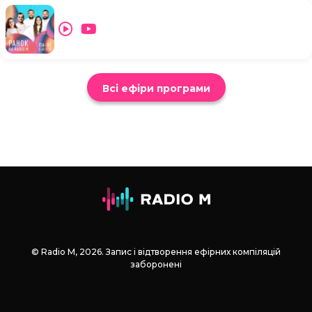
Всі ефіри програми
© Radio М, 2026. Запис і відтворення ефірних компіляцій
заборонені