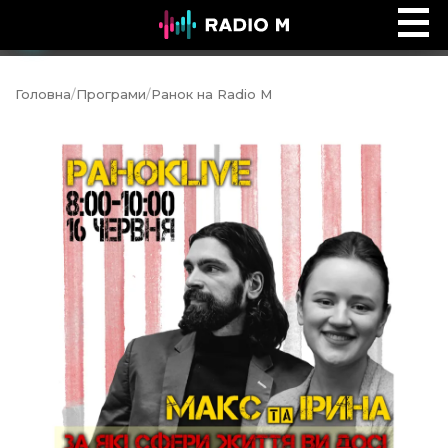
Music Ocean
Ефір
Головна
/
Програми
/
Ранок на Radio M