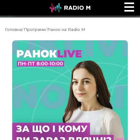
Ефір Radio M
Ефір
Головна
/
Програми
/
Ранок на Radio M