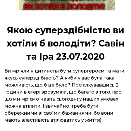
Якою суперздібністю ви
хотіли б володіти? Савін
та Іра 23.07.2020
Ви мріяли у дитинстві бути супергероєм та мати
якусь суперздібність? А якби у вас була така
можливість, що б це було? Поспілкувавшись 2
години в етері зрозуміли, що багато з того, про
що ми мріємо навіть сьогодні у наших умовах
можна втілити. І звичайно, треба бути
обережними зі своїми бажаннями, бо вони
мають властивість втілюватись у життя)