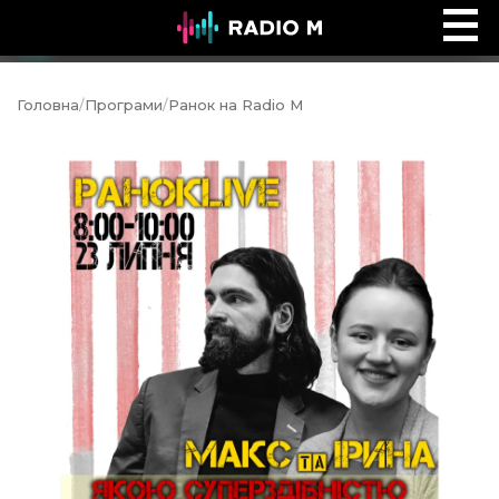
Ефір Radio M
Ефір
Головна
/
Програми
/
Ранок на Radio M