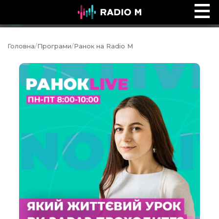
Обійми
Ефір
Головна
/
Програми
/
Ранок на Radio M