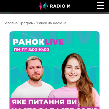
Ефір Radio M
Ефір
Головна
/
Програми
/
Ранок на Radio M